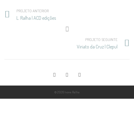
PROJETO ANTERIOR
L. Ralha | ACD edições
PROJETO SEGUINTE
Viriato da Cruz | Clepul
© 2026 Ivone Ralha